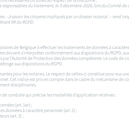
s nécessaires ou utiles au respect de la discipline ;
s responsables du traitement, le 3 décembre 2020, lors du Comité de
 – à savoir les citoyens impliqués par un dossier notarial – rend ino
érant 99 du RGPD.
otaires de Belgique à effectuer les traitements de données à caractère
es doivent s’interpréter conformément aux dispositions du RGPD, aux
s par l’Autorité de Protection des données compétente. Le code de co
ne déroge aux dispositions du RGPD.
antes pour les notaires. Le respect de celles-ci constitue pour eux un
nel. Cet indice est pris en compte dans le cadre du mécanisme de cont
ment disciplinaires.
 de conduite qui précise les modalités d’application relatives :
nnées (art. 1er) ;
es données à caractère personnel (art. 2) ;
urs (art. 3) ;