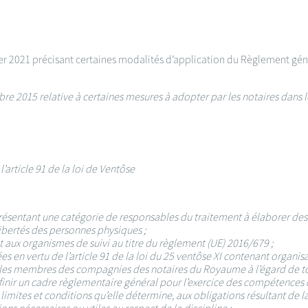
r 2021 précisant certaines modalités d’application du Règlement géné
re 2015 relative à certaines mesures à adopter par les notaires dans 
article 91 de la loi de Ventôse
sentant une catégorie de responsables du traitement à élaborer des 
libertés des personnes physiques ;
t aux organismes de suivi au titre du règlement (UE) 2016/679 ;
s en vertu de l’article 91 de la loi du 25 ventôse XI contenant organisa
us les membres des compagnies des notaires du Royaume à l’égard de tou
définir un cadre règlementaire général pour l’exercice des compétence
limites et conditions qu’elle détermine, aux obligations résultant de l