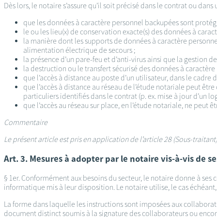
Dès lors, le notaire s’assure qu’il soit précisé dans le contrat ou dans 
que les données à caractère personnel backupées sont protégé
le ou les lieu(x) de conservation exacte(s) des données à caract
la manière dont les supports de données à caractère personnel s
alimentation électrique de secours ;
la présence d’un pare-feu et d’anti-virus ainsi que la gestion de
la destruction ou le transfert sécurisé des données à caractère 
que l’accès à distance au poste d’un utilisateur, dans le cadre 
que l’accès à distance au réseau de l’étude notariale peut être
particuliers identifiés dans le contrat (p. ex. mise à jour d’un lo
que l’accès au réseau sur place, en l’étude notariale, ne peut 
Commentaire
Le présent article est pris en application de l’article 28 (Sous-traita
Art. 3. Mesures à adopter par le notaire vis-à-vis de s
§ 1er. Conformément aux besoins du secteur, le notaire donne à ses co
informatique mis à leur disposition. Le notaire utilise, le cas échéant
La forme dans laquelle les instructions sont imposées aux collaborate
document distinct soumis à la signature des collaborateurs ou encore 