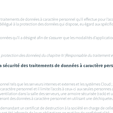
s traitements de données à caractère personnel qu’il effectue pour l’a
délégué à la protection des données qui dispose, eu égard aux spécific
données qu’il a désigné afin de s’assurer que les modalités d’applicat
 la protection des données) du chapitre IV (Responsable du traitement e
 la sécurité des traitements de données à caractère per
onnel tels que les serveurs internes et externes et les systèmes Cloud ;
caractère personnel et il limite l’accès à ceux-ci aux seules personnes 
ventilation dans la salle des serveurs, une armoire sécurisée (rack) et 
tenant des données à caractère personnel en utilisant une déchiqueteus
 demandant un certificat de destruction à la société en charge de celle-
de ont été informés de leurs obligations en matière de confidentialité 