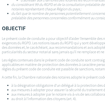
d’adresser aux chambres des notaires les recommandation
du considérant 99 du RGPD et de la consultation préalable de
notaires représentant chaque Région du pays ;
du fait que le nombre de personnes potentiellement concernées
préalable des personnes concernées conformément au consid
OBJECTIF
Le présent code de conduite a pour objectif d’aider l’ensemble des n
exigences du RGPD. Les notions issues du RGPD qui y sont développé
des données et, le cas échéant, aux recommandations et avis adopté
particularités du secteur notarial sans jamais qu’il ne remplace et 
Les règles contenues dans le présent code de conduite sont contraign
applicables en matière de protection des données à caractère person
règles du présent code de conduite est passible de sanctions, notam
A cette fin, la Chambre nationale des notaires adopte le présent code
à la désignation obligatoire d’un délégué à la protection des do
aux mesures à adopter pour assurer la sécurité du traitement d
aux mesures à adopter par le notaire vis-à-vis de ses collaborate
au droit à l’information des citoyens (art. 4).