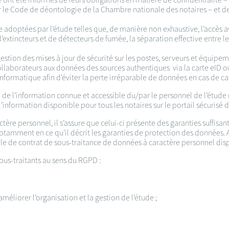
 le Code de déontologie de la Chambre nationale des notaires – et de 
 adoptées par l’étude telles que, de manière non exhaustive, l’accès a
’extincteurs et de détecteurs de fumée, la séparation effective entre l
 gestion des mises à jour de sécurité sur les postes, serveurs et équipem
collaborateurs aux données des sources authentiques via la carte eID ou 
 informatique afin d’éviter la perte irréparable de données en cas de ca
é de l’information connue et accessible du/par le personnel de l’étude 
l’information disponible pour tous les notaires sur le portail sécurisé d
actère personnel, il s’assure que celui-ci présente des garanties suffi
tamment en ce qu’il décrit les garanties de protection des données. Af
èle de contrat de sous-traitance de données à caractère personnel dispo
sous-traitants au sens du RGPD :
améliorer l’organisation et la gestion de l’étude ;