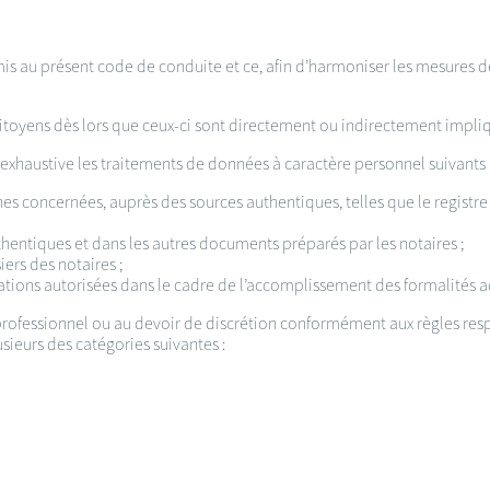
mis au présent code de conduite et ce, afin d’harmoniser les mesures 
itoyens dès lors que ceux-ci sont directement ou indirectement impliqu
haustive les traitements de données à caractère personnel suivants 
 concernées, auprès des sources authentiques, telles que le registre 
hentiques et dans les autres documents préparés par les notaires ;
ers des notaires ;
ations autorisées dans le cadre de l’accomplissement des formalités ad
 professionnel ou au devoir de discrétion conformément aux règles r
sieurs des catégories suivantes :