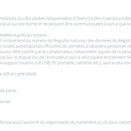
nstances où cela s’avère indispensable à l’exercice des missions profes
es sous aucune forme et ne peuvent être communiquées à autrui que lors
ndées auprès du notaire ;
 et notamment du numéro de Registre national, des données du Registre
 de toutes autres sources officielles de données à caractère personnel r
 pouvoir être justifié par le collaborateur, notamment auprès de la per
al (sur le disque dur de l’ordinateur) sauf si cela s’avère strictement 
un support mobile (clé USB, PC portable, tablette, etc.), sauf si cela s
e eID et carte eNot):
de perte ;
ternet.
 effectué sous l'autorité du responsable du traitement ou du sous-traita