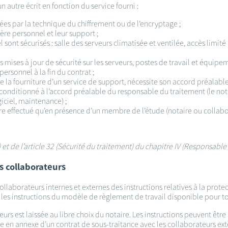
un autre écrit en fonction du service fourni :
es par la technique du chiffrement ou de l’encryptage ;
ère personnel et leur support ;
ont sécurisés : salle des serveurs climatisée et ventilée, accès limité
s mises à jour de sécurité sur les serveurs, postes de travail et équipem
personnel à la fin du contrat ;
de la fourniture d’un service de support, nécessite son accord préalable
 conditionné à l’accord préalable du responsable du traitement (le nota
giciel, maintenance) ;
être effectué qu’en présence d’un membre de l’étude (notaire ou collabo
nt) et de l’article 32 (Sécurité du traitement) du chapitre IV (Responsab
es collaborateurs
llaborateurs internes et externes des instructions relatives à la prot
, les instructions du modèle de règlement de travail disponible pour tou
urs est laissée au libre choix du notaire. Les instructions peuvent être
en annexe d’un contrat de sous-traitance avec les collaborateurs exter