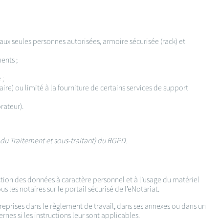
 aux seules personnes autorisées, armoire sécurisée (rack) et
ents ;
 ;
ire) ou limité à la fourniture de certains services de support
rateur).
le du Traitement et sous-traitant) du RGPD.
ection des données à caractère personnel et à l’usage du matériel
s les notaires sur le portail sécurisé de l’eNotariat.
 reprises dans le règlement de travail, dans ses annexes ou dans un
nes si les instructions leur sont applicables.