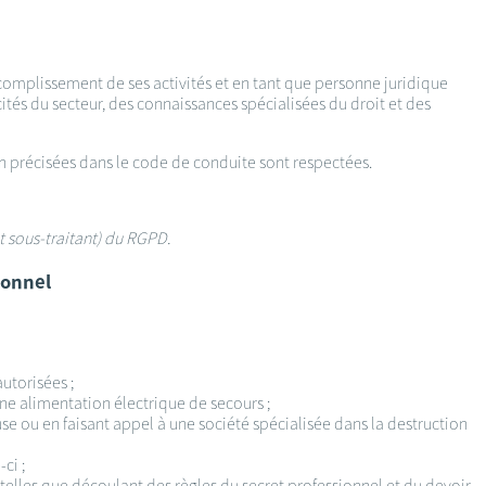
ccomplissement de ses activités et en tant que personne juridique
ités du secteur, des connaissances spécialisées du droit et des
ion précisées dans le code de conduite sont respectées.
t sous-traitant) du RGPD.
sonnel
autorisées ;
une alimentation électrique de secours ;
e ou en faisant appel à une société spécialisée dans la destruction
ci ;
– telles que découlant des règles du secret professionnel et du devoir