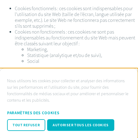
Cookies fonctionnels : ces cookies sont indispensables pour
l’utilisation du site Web (taille de l’écran, langue utilisée par
exemple, etc.). Le site Web ne fonctionnera pas correctement
s'ils sont supprimés ;
Cookies non fonctionnels : ces cookies ne sont pas
indispensables au fonctionnement du site Web mais peuvent
être classés suivant leur objectif :
Marketing,
Statistique (analytique et/ou de suivi),
Social
À
Nous utilisons les cookies pour collecter et analyser des informations
propos
sur les performances et l'utilisation du site, pour fournir des
Service d’ombudsman agréé:
fonctionnalités de médias sociaux et pour améliorer et personnaliser le
des
www.ombudsnotaire.be
contenu et les publicités.
cookies
Conditions d’utilisation
sur
Privacy Policy notaire.be
PARAMÈTRES DES COOKIES
Cookie policy
ce
Code de conduite RGPD
TOUT REFUSER
AUTORISER TOUS LES COOKIES
site
© Fednot 2026