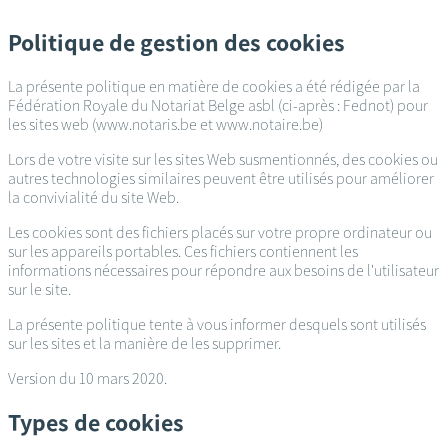
Passer
au
Politique de gestion des cookies
contenu
principal
La présente politique en matière de cookies a été rédigée par la
Fédération Royale du Notariat Belge asbl (ci-après : Fednot) pour
les sites web (www.notaris.be et www.notaire.be)
Lors de votre visite sur les sites Web susmentionnés, des cookies ou
autres technologies similaires peuvent être utilisés pour améliorer
la convivialité du site Web.
Les cookies sont des fichiers placés sur votre propre ordinateur ou
sur les appareils portables. Ces fichiers contiennent les
informations nécessaires pour répondre aux besoins de l'utilisateur
sur le site.
La présente politique tente à vous informer desquels sont utilisés
sur les sites et la manière de les supprimer.
Version du 10 mars 2020.
Types de cookies